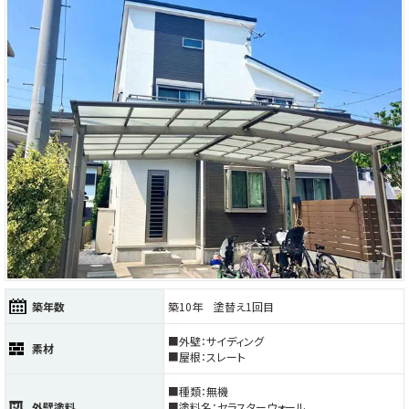
築年数
築10年 塗替え1回目
■外壁：サイディング
素材
■屋根：スレート
■種類：無機
外壁塗料
■塗料名：セラスターウォール