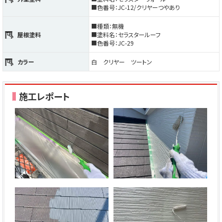
■色番号：JC-12/クリヤーつやあり
■種類：無機
屋根塗料
■塗料名：セラスタールーフ
■色番号：JC-29
カラー
白 クリヤー ツートン
施工レポート