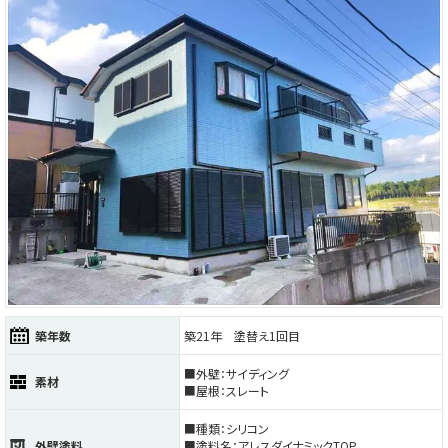
築年数
築21年 塗替え1回目
■外壁：サイディング
素材
■屋根：スレート
■種類：シリコン
外壁塗料
■塗料名：アレスダイナミックTOP