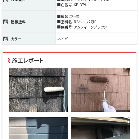
■色番号：KP-379
■種類：フッ素
屋根塗料
■塗料名：RSルーフ2液F
■色番号：アンティークブラウン
カラー
ネイビー
施工レポート