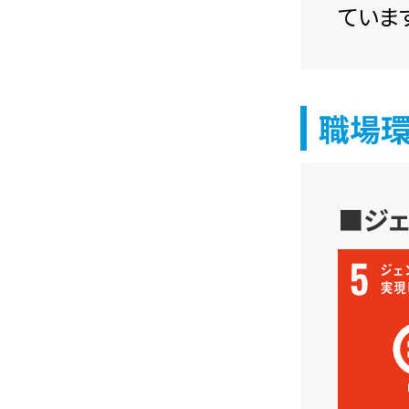
ています
職場
■ジ