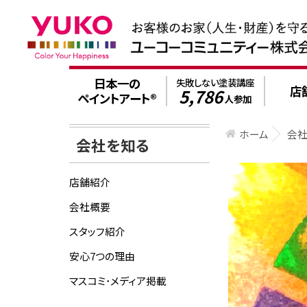
日本一の
失敗しない塗装講座
店
5,786
ペイントアート®
人参加
ホーム
会
会社を知る
店舗紹介
会社概要
スタッフ紹介
安心7つの理由
マスコミ･メディア掲載