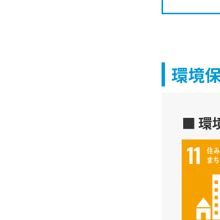
環境
■ 環