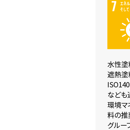
水性塗
遮熱塗
ISO
なども
環境マ
料の推
グルー