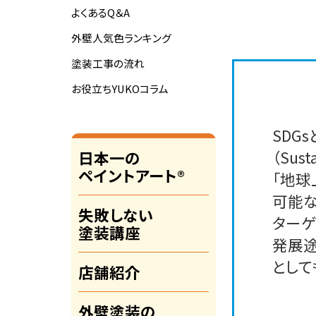
よくあるQ＆A
外壁人気色ランキング
塗装工事の流れ
お役立ちYUKOコラム
SDG
（Sust
日本一の
ペイントアート®
「地球
可能な
失敗しない
ターゲ
塗装講座
発展途
として
店舗紹介
外壁塗装の